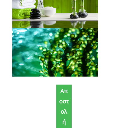
Απ
οστ
ολ
ή