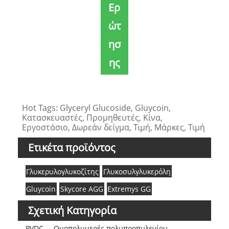
Ερ
ώτ
ησ
ης
Hot Tags: Glyceryl Glucoside, Gluycoin,
Κατασκευαστές, Προμηθευτές, Κίνα,
Εργοστάσιο, Δωρεάν δείγμα, Τιμή, Μάρκες, Τιμή
Ετικέτα προϊόντος
Γλυκερυλογλυκοζίτης
Γλυκοσυλγλυκερόλη
Gluycoin
Skycore AGG
Extremys GG
Σχετική Κατηγορία
PVDC
Ομοπολυμερές πολυπροπυλενίου