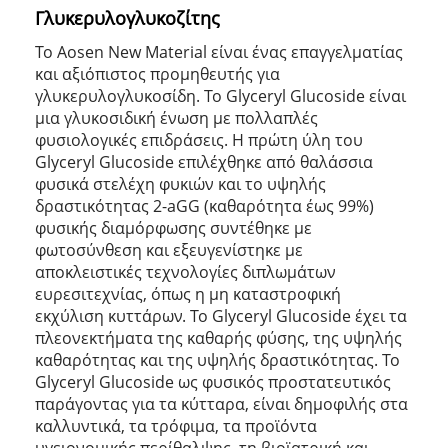
Γλυκερυλογλυκοζίτης
Το Aosen New Material είναι ένας επαγγελματίας
και αξιόπιστος προμηθευτής για
γλυκερυλογλυκοσίδη. Το Glyceryl Glucoside είναι
μια γλυκοσιδική ένωση με πολλαπλές
φυσιολογικές επιδράσεις. Η πρώτη ύλη του
Glyceryl Glucoside επιλέχθηκε από θαλάσσια
φυσικά στελέχη φυκιών και το υψηλής
δραστικότητας 2-aGG (καθαρότητα έως 99%)
φυσικής διαμόρφωσης συντέθηκε με
φωτοσύνθεση και εξευγενίστηκε με
αποκλειστικές τεχνολογίες διπλωμάτων
ευρεσιτεχνίας, όπως η μη καταστροφική
εκχύλιση κυττάρων. Το Glyceryl Glucoside έχει τα
πλεονεκτήματα της καθαρής φύσης, της υψηλής
καθαρότητας και της υψηλής δραστικότητας. Το
Glyceryl Glucoside ως φυσικός προστατευτικός
παράγοντας για τα κύτταρα, είναι δημοφιλής στα
καλλυντικά, τα τρόφιμα, τα προϊόντα
υγειονομικής περίθαλψης, τη βιοϊατρική και