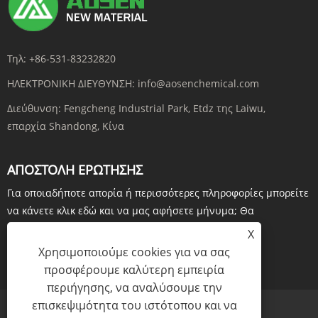
Τηλ:
+86-531-83232820
ΗΛΕΚΤΡΟΝΙΚΗ ΔΙΕΥΘΥΝΣΗ:
info@aosenchemical.com
Διεύθυνση:
Fengcheng Industrial Park, Etdz της Laiwu,
επαρχία Shandong, Κίνα
ΑΠΟΣΤΟΛΉ ΕΡΏΤΗΣΗΣ
Για οποιαδήποτε απορία ή περισσότερες πληροφορίες μπορείτε
να κάνετε κλικ εδώ και να μας αφήσετε μήνυμα; Θα
επιβεβαιώναμε σε 24 ώρες. Ευχαριστώ
X
Χρησιμοποιούμε cookies για να σας
ΕΡΕΥΝΑ ΤΩΡΑ
προσφέρουμε καλύτερη εμπειρία
περιήγησης, να αναλύσουμε την
επισκεψιμότητα του ιστότοπου και να