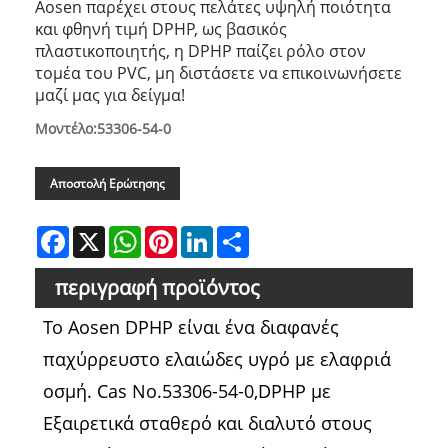
Aosen παρέχει στους πελάτες υψηλή ποιότητα
και φθηνή τιμή DPHP, ως βασικός
πλαστικοποιητής, η DPHP παίζει ρόλο στον
τομέα του PVC, μη διστάσετε να επικοινωνήσετε
μαζί μας για δείγμα!
Μοντέλο:53306-54-0
Αποστολή Ερώτησης
Facebook
X
WhatsApp
Pinterest
LinkedIn
Share
περιγραφή προϊόντος
Το Aosen DPHP είναι ένα διαφανές
παχύρρευστο ελαιώδες υγρό με ελαφριά
οσμή. Cas No.53306-54-0,DPHP με
Εξαιρετικά σταθερό και διαλυτό στους