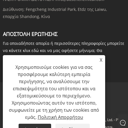
Διεύθυνση:
Fengcheng Industrial Park, Etdz της Laiwu,
επαρχία Shandong, Κίνα
ΑΠΟΣΤΟΛΉ ΕΡΏΤΗΣΗΣ
Για οποιαδήποτε απορία ή περισσότερες πληροφορίες μπορείτε
να κάνετε κλικ εδώ και να μας αφήσετε μήνυμα; Θα
επιβεβαιώναμε σε 24 ώρες. Ευχαριστώ
X
Χρησιμοποιούμε cookies για να σας
ΕΡΕΥΝΑ ΤΩΡΑ
προσφέρουμε καλύτερη εμπειρία
περιήγησης, να αναλύσουμε την
επισκεψιμότητα του ιστότοπου και να
εξατομικεύσουμε το περιεχόμενο.
Χρησιμοποιώντας αυτόν τον ιστότοπο,
Links
Sitemap
RSS
XML
Πολιτική Απορρήτου
συμφωνείτε με τη χρήση των cookies από
εμάς.
Πολιτική Απορρήτου
Copyright © 2023 Shandong Aosen New Material Technology Co., Ltd. - PVDC,
Monoterpene, Longifolene - Όλα τα δικαιώματα διατηρούνται.