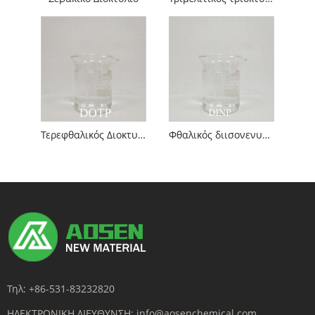
Τερεφθαλικός Διοκτυλεστέρας
Φθαλικός διισονενυλεστέρας
Τηλ:
+86-531-83232820
ΗΛΕΚΤΡΟΝΙΚΗ ΔΙΕΥΘΥΝΣΗ:
info@aosenchemical.com