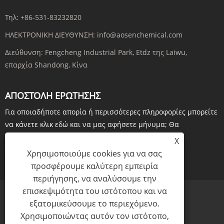
Τηλ:
+86-531-83232820
ΗΛΕΚΤΡΟΝΙΚΗ ΔΙΕΥΘΥΝΣΗ:
info@aosenchemical.com
Διεύθυνση:
Fengcheng Industrial Park, Etdz της Laiwu,
επαρχία Shandong, Κίνα
ΑΠΟΣΤΟΛΉ ΕΡΏΤΗΣΗΣ
Για οποιαδήποτε απορία ή περισσότερες πληροφορίες μπορείτε
να κάνετε κλικ εδώ και να μας αφήσετε μήνυμα; Θα
επιβεβαιώναμε σε 24 ώρες. Ευχαριστώ
X
Χρησιμοποιούμε cookies για να σας
ΕΡΕΥΝΑ ΤΩΡΑ
προσφέρουμε καλύτερη εμπειρία
περιήγησης, να αναλύσουμε την
επισκεψιμότητα του ιστότοπου και να
εξατομικεύσουμε το περιεχόμενο.
Χρησιμοποιώντας αυτόν τον ιστότοπο,
Links
Sitemap
RSS
XML
Πολιτική Απορρήτου