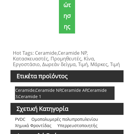
ώτ
ησ
ης
Hot Tags: Ceramide,Ceramide NP,
Κατασκευαστές, Προμηθευτές, Κίνα,
Εργοστάσιο, Δωρεάν δείγμα, Τιμή, Μάρκες, Τιμή
Ετικέτα προϊόντος
Ceramide,Ceramide NP,Ceramide AP,Ceramide
3,Ceramide 1
Σχετική Κατηγορία
PVDC
Ομοπολυμερές πολυπροπυλενίου
Χημικά Φροντίδας
Υπερρευστοποιητής