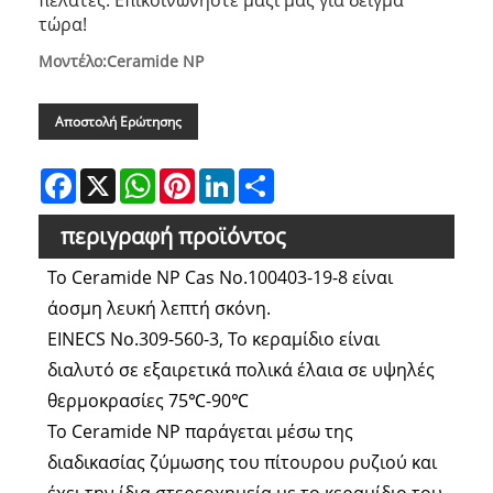
τώρα!
Μοντέλο:Ceramide NP
Αποστολή Ερώτησης
Facebook
X
WhatsApp
Pinterest
LinkedIn
Share
περιγραφή προϊόντος
Το Ceramide NP Cas No.100403-19-8 είναι
άοσμη λευκή λεπτή σκόνη.
EINECS No.309-560-3, Το κεραμίδιο είναι
διαλυτό σε εξαιρετικά πολικά έλαια σε υψηλές
θερμοκρασίες 75℃-90℃
Το Ceramide NP παράγεται μέσω της
διαδικασίας ζύμωσης του πίτουρου ρυζιού και